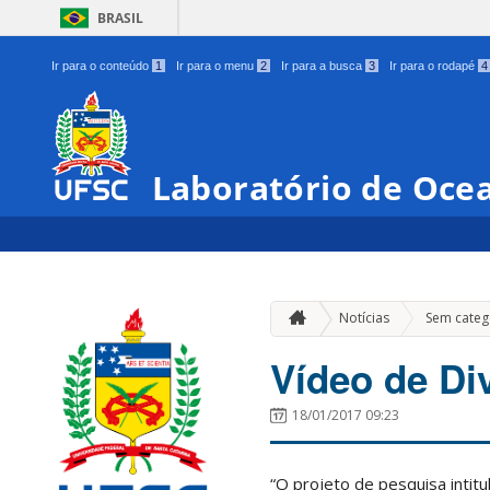
BRASIL
Ir para o conteúdo
1
Ir para o menu
2
Ir para a busca
3
Ir para o rodapé
4
Laboratório de Ocea
Notícias
Sem categ
Vídeo de D
18/01/2017 09:23
“O projeto de pesquisa inti