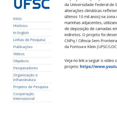
da Universidade Federal de 
alterações climáticas reflet
últimos 10 mil anos) na zona 
Início
marinhas adjacentes, utiliza
Histórico
de deposição de camadas em 
In English
indiretos.
O projeto foi dese
Linhas de Pesquisa
CNPq / Ciência Sem Fronteir
da Fontoura Klein (UFSC/LOC,
Publicações
Vídeos
Veja no link a seguir o vídeo
Objetivos
projeto:
https://www.yout
Pesquisadores
Organização e
Infraestrutura
Projetos de Pesquisa
Cooperação
Internacional