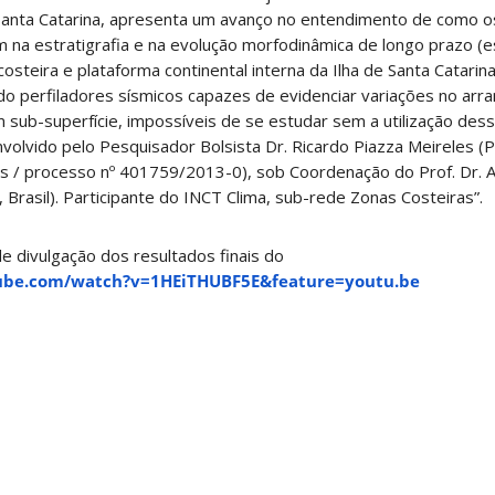
Santa Catarina, apresenta um avanço no entendimento de como o
em na estratigrafia e na evolução morfodinâmica de longo prazo (e
costeira e plataforma continental interna da Ilha de Santa Catarin
ndo perfiladores sísmicos capazes de evidenciar variações no arra
sub-superfície, impossíveis de se estudar sem a utilização de
nvolvido pelo Pesquisador Bolsista Dr. Ricardo Piazza Meireles 
as / processo nº 401759/2013-0), sob Coordenação do Prof. Dr. 
 Brasil). Participante do INCT Clima, sub-rede Zonas Costeiras”.
 de divulgação dos resultados finais do
ube.com/watch?v=1HEiTHUBF5E&feature=youtu.be