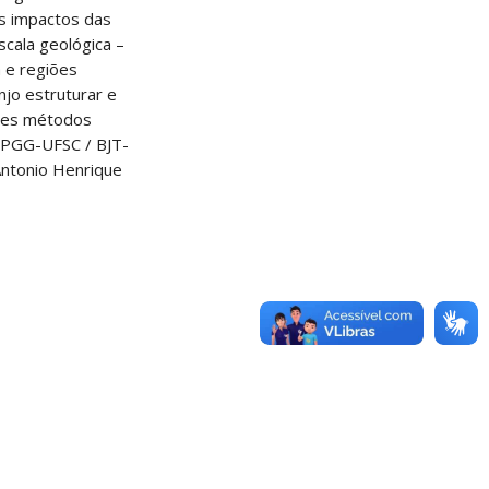
s impactos das
scala geológica –
a e regiões
njo estruturar e
sses métodos
(PPGG-UFSC / BJT-
Antonio Henrique