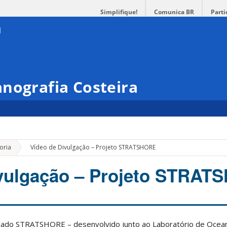
Simplifique!
Comunica BR
Parti
nografia Costeira
»
oria
Vídeo de Divulgação – Projeto STRATSHORE
ivulgação – Projeto STRA
tulado STRATSHORE – desenvolvido junto ao Laboratório de Ocean